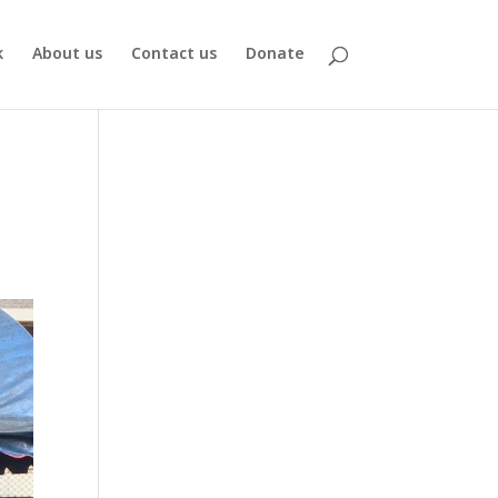
k
About us
Contact us
Donate