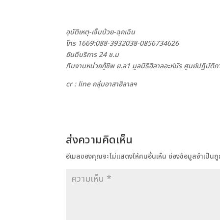
อุบัติเหตุ-เจ็บป่วย-ฉุกเฉิน
โทร 1669:088-3932038-0856734626
ยินดีบริการ 24 ช.ม
ทีมงานหน่วยกู้ชีพ ย.ล1 มูลนิธิฮิลาลอะห์มัร ศูนย์ปฏิบัต
cr : line กลุ่มอาสาฮิลาลฯ
ส่งความคิดเห็น
อีเมลของคุณจะไม่แสดงให้คนอื่นเห็น
ช่องข้อมูลจำเป็น