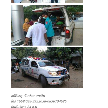
อุบัติเหตุ-เจ็บป่วย-ฉุกเฉิน
โทร 1669:088-3932038-0856734626
ยินดีบริการ 24 ช.ม