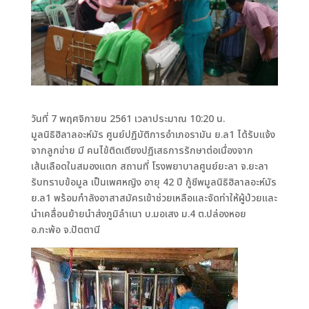
วันที่ 7 พฤศจิกายน 2561 เวลาประมาณ 10:20 น.
มูลนิธิฮิลาลอะห์มัร ศูนย์ปฏิบัติการอำเภอรามัน ย.ล1 ได้รับแจ้ง
จากลูกข่าย มี คนไข้ติดเตียงปฏิเสธการรักษาต่อเนื่องจาก
เส้นเลือดในสมองแตก สถานที่ โรงพยาบาลศูนย์ยะลา จ.ยะลา
รับทราบข้อมูล เป็นเพศหญิง อายุ 42 ปี กู้ชีพมูลนิธิฮิลาลอะห์มัร
ย.ล1 พร้อมกำลังอาสาสมัครเข้าช่วยเหลือและจัดท่าให้ผู้ป่วยและ
นำเคลื่อนย้ายนำส่งภูมิลำเนา บ.มอเสง ม.4 ต.ปล่องหอย
อ.กะพ้อ จ.ปัตตานี