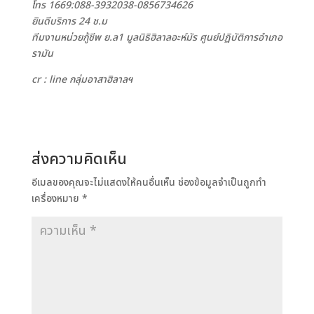
โทร 1669:088-3932038-0856734626
ยินดีบริการ 24 ช.ม
ทีมงานหน่วยกู้ชีพ ย.ล1 มูลนิธิฮิลาลอะห์มัร ศูนย์ปฏิบัติการอำเภอ
รามัน
cr : line กลุ่มอาสาฮิลาลฯ
ส่งความคิดเห็น
อีเมลของคุณจะไม่แสดงให้คนอื่นเห็น
ช่องข้อมูลจำเป็นถูกทำ
เครื่องหมาย
*