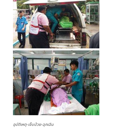
อุบัติเหตุ-เจ็บป่วย-ฉุกเฉิน