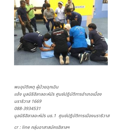
พบอุบัติเหตุ ผู้ป่วยฉุกเฉิน
แจ้ง มูลนิธิฮิลาลอะห์มัร ศูนย์ปฎิบัติการอำเภอเมื่อง
นราธิวาส
1669
088-3934531
มูลนิธิฮิลาลอะห์มัร นธ.1 ศูนย์ปฎิบัติการเมืองนราธิวาส
cr : line กลุ่มอาสาสมัครฮิลาลฯ