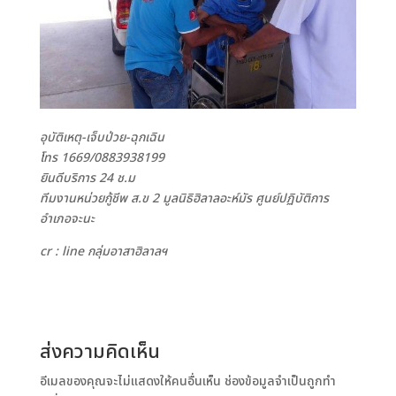
อุบัติเหตุ-เจ็บป่วย-ฉุกเฉิน
โทร 1669/0883938199
ยินดีบริการ 24 ช.ม
ทีมงานหน่วยกู้ชีพ ส.ข 2 มูลนิธิฮิลาลอะห์มัร ศูนย์ปฏิบัติการ
อำเภอจะนะ
cr : line กลุ่มอาสาฮิลาลฯ
ส่งความคิดเห็น
อีเมลของคุณจะไม่แสดงให้คนอื่นเห็น
ช่องข้อมูลจำเป็นถูกทำ