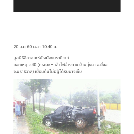
20 ม.ค 60 เวลา 10.40 น.
มูลนิธิฮิลาลอะห์มัรเมืองนราธิวาส
ออกเหตุ ว.40 (กระบะ + เส้าไฟข้างทาง บ้านทุ่งคา อ.ยี่งอ
จ.นราธิวาส) เบื้อนต้นไม่มีผู้ได้รับบาจเจ็บ