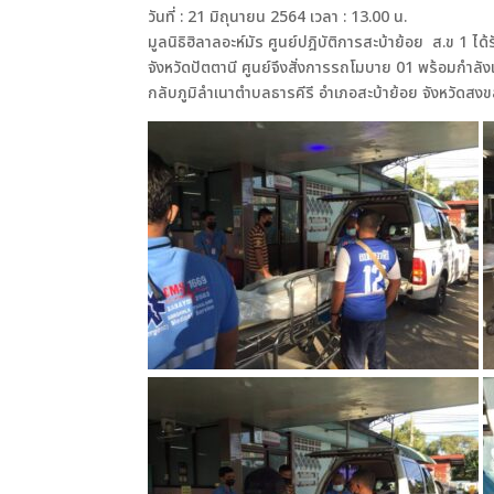
วันที่ : 21 มิถุนายน 2564 เวลา : 13.00 น.
มูลนิธิฮิลาลอะห์มัร ศูนย์ปฎิบัติการสะบ้าย้อย ส.ข 1 ได้
จังหวัดปัตตานี ศูนย์จึงสั่งการรถโมบาย 01 พร้อมกำลังเข
กลับภูมิลำเนาตำบลธารคีรี อำเภอสะบ้าย้อย จังหวัดสงข