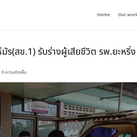
Home
Our wor
มัร(สข.1) รับร่างผู้เสียชีวิต รพ.ยะหริ่ง
|
0 ความคิดเห็น