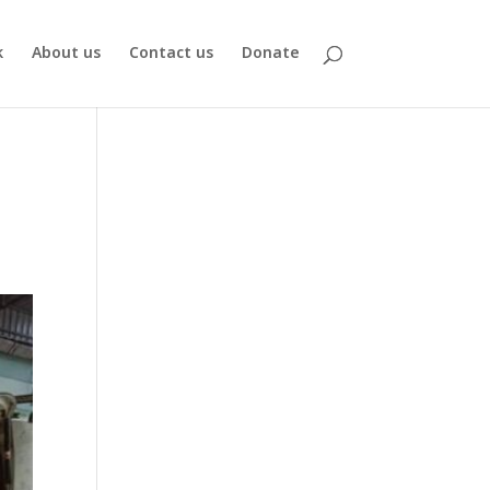
k
About us
Contact us
Donate