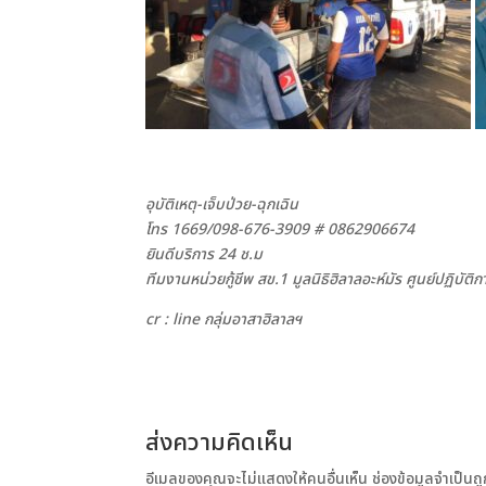
อุบัติเหตุ-เจ็บป่วย-ฉุกเฉิน
โทร 1669/098-676-3909
# 0862906674
ยินดีบริการ 24 ช.ม
ทีมงานหน่วยกู้ชีพ สข.1 มูลนิธิฮิลาลอะห์มัร ศูนย์ปฏิบัติ
cr : line กลุ่มอาสาฮิลาลฯ
ส่งความคิดเห็น
อีเมลของคุณจะไม่แสดงให้คนอื่นเห็น
ช่องข้อมูลจำเป็น