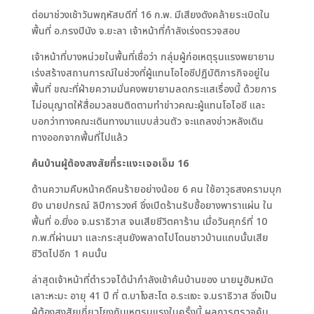
ต่อมาช่วงเช้าวันพฤหัสบดีที่ 16 ก.พ. มีเสียงดังคล้ายระเบิดใน
พื้นที่ อ.กรงปินัง จ.ยะลา เจ้าหน้าที่กำลังเร่งตรวจสอบ
เจ้าหน้าที่บางหน่วยในพื้นที่เชื่อว่า กลุ่มผู้ก่อเหตุรุนแรงพยายาม
เร่งสร้างสถานการณ์ในช่วงที่ผู้แทนโอไอซีปฏิบัติภารกิจอยู่ใน
พื้นที่ ขณะที่ฝ่ายความมั่นคงพยายามลดกระแสเรื่องนี้ ด้วยการ
ไม่อนุญาตให้สื่อมวลชนติดตามทำข่าวคณะผู้แทนโอไอซี และ
บอกว่าทางคณะเดินทางมาแบบส่วนตัว จะแถลงข่าวหลังเดิน
ทางออกจากพื้นที่ไปแล้ว
ค้นบ้านผู้ต้องสงสัยที่ระแงะเจอเอ็ม 16
ด้านความคืบหน้าคดีคนร้ายอย่างน้อย 6 คน ใช้อาวุธสงครามบุก
ยิง นายปกรณ์ ลิปิการวงศ์ ซึ่งเปิดร้านรับซื้อยางพาราแผ่น ใน
พื้นที่ อ.ยี่งอ จ.นราธิวาส จนเสียชีวิตคาร้าน เมื่อวันศุกร์ที่ 10
ก.พ.ที่ผ่านมา และกระสุนยังพลาดไปโดนชาวบ้านแถบนั้นเสีย
ชีวิตไปอีก 1 คนนั้น
ล่าสุดเจ้าหน้าที่ตำรวจได้นำกำลังเข้าค้นบ้านของ นายมูฮัมหมัด
เลาะหะมะ อายุ 41 ปี ที่ ต.บาโงสะโต อ.ระแงะ จ.นราธิวาส ซึ่งเป็น
ผู้ต้องสงสัยเกี่ยวโยงกับเหตุรุนแรงในครั้งนี้ ผลการตรวจค้น