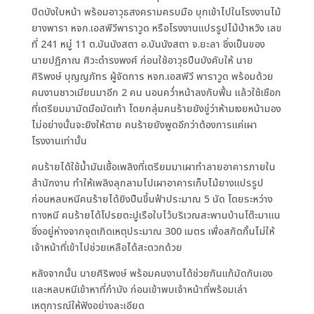
ปิดบังใบหน้า พร้อมอาวุธสงครามครบมือ บุกเข้าไปในโรงงานไม้
ยางพารา หจก.เอสพีวีพาราวูด หรือโรงงานแปรรูปไม้ป่าหวัง เลข
ที่ 241 หมู่ 11 ต.บันนังสตา อ.บันนังสตา จ.ยะลา ซึ่งเป็นของ
นายปฏิภาณ ศิวะดำรงพงศ์ ก่อนใช้อาวุธปืนบังคับให้ นาย
ศิริพงษ์ บุญญภัทร ผู้จัดการ หจก.เอสพีวี พาราวูด พร้อมด้วย
คนงานชาวเมียนมาอีก 2 คน นอนคว่ำหน้าลงกับพื้น แล้วใช้เชือก
ที่เตรียมมามัดมือมัดเท้า โดยกลุ่มคนร้ายยังขู่ว่าห้ามเงยหน้ามอง
ไม่อย่างนั้นจะยิงให้ตาย คนร้ายยังพูดอีกว่าต้องการแค่เผา
โรงงานเท่านั้น
คนร้ายได้ใช้น้ำมันเชื้อเพลิงที่เตรียมมาเผาทำลายอาคารภายใน
สำนักงาน ทำให้เพลิงลุกลามไปเผาอาคารเก็บไม้ยางแปรรูป
ก่อนหลบหนีคนร้ายได้ยิงปืนขึ้นฟ้าประมาณ 5 นัด โดยระหว่าง
ทางหนี คนร้ายได้โปรยตะปูเรือใบไว้บริเวณสะพานบ้านโต๊ะมาแน
ซึ่งอยู่ห่างจากจุดเกิดเหตุประมาณ 300 เมตร เพื่อสกัดกั้นไม่ให้
เจ้าหน้าที่เข้าไปช่วยเหลือได้สะดวกด้วย
หลังจากนั้น นายศิริพงษ์ พร้อมคนงานได้ช่วยกันแก้มัดกันเอง
และหลบหนีเข้าหาที่กำบัง ก่อนเข้าพบเจ้าหน้าที่พร้อมเล่า
เหตุการณ์ให้ฟังอย่างละเอียด