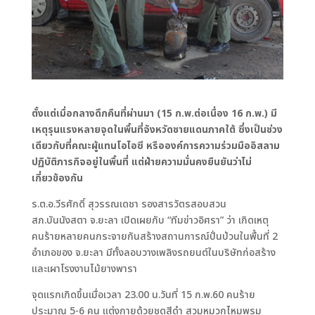
ตั้งแต่เมื่อกลางดึกคืนที่ผ่านมา (15 ก.พ.ต่อเนื่อง 16 ก.พ.) มี
เหตุรุนแรงหลายจุดในพื้นที่จังหวัดชายแดนภาคใต้ ซึ่งเป็นช่วง
เดียวกับที่คณะผู้แทนโอไอซี หรือองค์การความร่วมมืออิสลาม
ปฏิบัติภารกิจอยู่ในพื้นที่ แต่ฝ่ายความมั่นคงยืนยันว่าไม่
เกี่ยวข้องกัน
ร.ต.อ.วีรศักดิ์ สุวรรณเดชา รองสารวัตรสอบสวน
สภ.บันนังสตา จ.ยะลา เปิดเผยกับ “ทีมข่าวอิศรา” ว่า เกิดเหตุ
คนร้ายหลายคนกระจายกันสร้างสถานการณ์ปั่นป่วนในพื้นที่ 2
อำเภอของ จ.ยะลา มีทั้งลอบวางเพลิงรถยนต์ในบริษัทก่อสร้าง
และเผาโรงงานไม้ยางพารา
จุดแรกเกิดขึ้นเมื่อเวลา 23.00 น.วันที่ 15 ก.พ.60 คนร้าย
ประมาณ 5-6 คน แต่งกายด้วยชุดสีดำ สวมหมวกไหมพรม