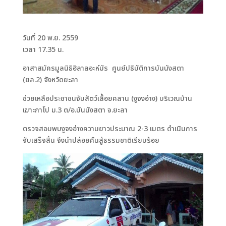
วันที่ 20 พ.ย. 2559
เวลา 17.35 น.
อาสาสมัครมูลนิธิฮิลาลอะห์มัร ศูนย์ปธิบัติการบันนังสตา
(ยล.2) จังหวัดยะลา
ช่วยเหลือประชาชนจับสัตว์เลื้อยคลาน (งูจงอ่าง) บริเวณบ้าน
เฆาะกาโป ม.3 ต/อ.บันนังสตา จ.ยะลา
ตรวจสอบพบงูจงอ่างความยาวประมาณ 2-3 เมตร ดำเนินการ
จับเสร็จสิ้น จึงนำปล่อยคืนสู่ธรรมชาติเรียบร้อย