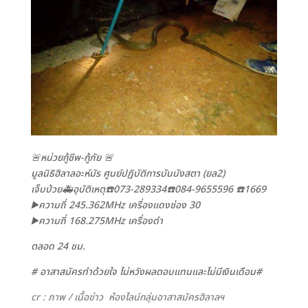
🚨หน่วยกู้ชีพ-กู้ภัย 🚨
มูลนิธิฮิลาลอะห์มัร ศูนย์ปฏิบัติการบันนังสตา (ยล2)
เจ็บป่วย🚑อุบัติเหตุ☎️073-289334☎️084-9655596 ☎️1669
▶️ความถี่ 245.362MHz เครื่องแดงช่อง 30
▶️ความถี่ 168.275MHz เครื่องดำ
ตลอด 24 ชม.
# อาสาสมัครทำด้วยใจ ไม่หวังผลตอบแทนและไม่มีเงินเดือน#
cr : ภาพ / เนื้อข่าว ห้องไลน์กลุ่มอาสาสมัครฮิลาลฯ