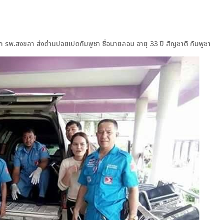
าก รพ.สงขลา ส่งด่านปอยเปดกัมพูชา ชื่อนายลอน อายุ 33 ปี สัญชาติ กัมพูชา