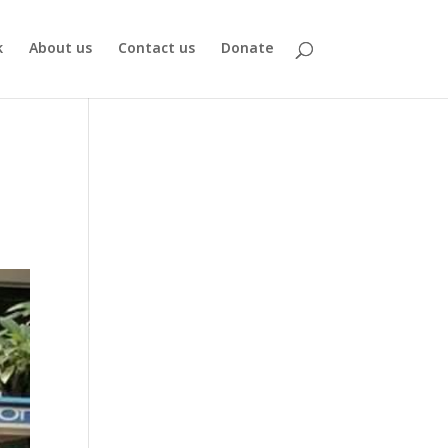
k
About us
Contact us
Donate