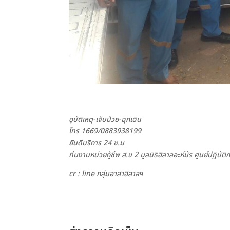
อุบัติเหตุ-เจ็บป่วย-ฉุกเฉิน
โทร 1669/0883938199
ยินดีบริการ 24 ช.ม
ทีมงานหน่วยกู้ชีพ ส.ข 2 มูลนิธิฮิลาลอะห์มัร ศูนย์ปฏิบั
cr : line กลุ่มอาสาฮิลาลฯ