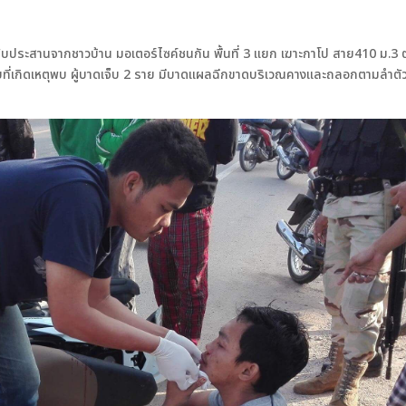
ได้รับประสานจากชาวบ้าน มอเตอร์ไซค์ชนกัน พื้นที่ 3 แยก เฆาะกาโป สาย410 ม.3
ที่เกิดเหตุพบ ผู้บาดเจ็บ 2 ราย มีบาดแผลฉีกขาดบริเวณคางและถลอกตามลำตัว