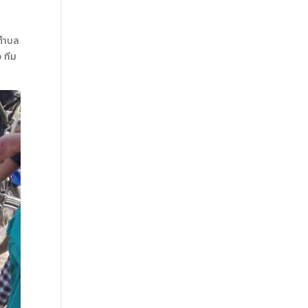
 ตำบล
 ทีม