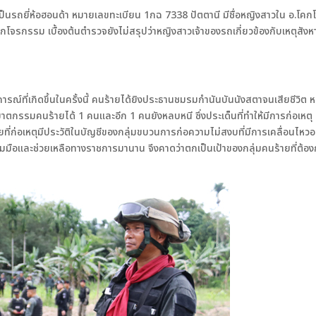
ป็นรถยี่ห้อฮอนด้า หมายเลขทะเบียน 1กฉ 7338 ปัตตานี มีชื่อหญิงสาวใน อ.โคกโพ
่ถูกโจรกรรม เบื้องต้นตำรวจยังไม่สรุปว่าหญิงสาวเจ้าของรถเกี่ยวข้องกับเหตุสังห
ารณ์ที่เกิดขึ้นในครั้งนี้ คนร้ายได้ยิงประธานชมรมกำนันบันนังสตาจนเสียชีวิต ห
ฆาตกรรมคนร้ายได้ 1 คนและอีก 1 คนยังหลบหนี ซึ่งประเด็นที่ทำให้มีการก่อเหตุ เ
ที่ก่อเหตุมีประวัติในบัญชีของกลุ่มขบวนการก่อความไม่สงบที่มีการเคลื่อนไหวอย
มร่วมมือและช่วยเหลือทางราชการมานาน จึงคาดว่าตกเป็นเป้าของกลุ่มคนร้ายที่ต้อ