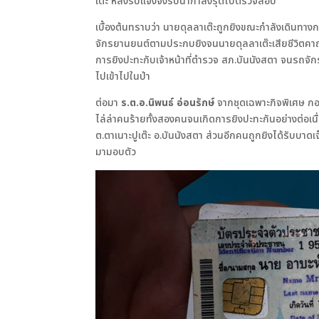
เต๊ะ หลังรับแจ้งจึงรีบนำกำลังรุดไปตรวจสอบ
เบื้องต้นทราบว่า นายดุลลาเต๊ะถูกยิงขณะกำลังเดินทางก
จักรยานยนต์ตามประกบยิงจนนายดุลลาเต๊ะเสียชีวิตคาถ
การยิงปะทะกับเจ้าหน้าที่ตำรวจ สภ.บันนังสตา จนรถจัก
ไปเข้าไปในป่า
ต่อมา
ร.ต.อ.นิพนธ์ อ่อนรักษ์
จากชุดเฉพาะกิจพิเศษ กอ
ไล่ล่าคนร้ายทั้งสองคนจนเกิดการยิงปะทะกันอย่างต่อเนื่อ
ต.ตาเนาะปูเต๊ะ อ.บันนังสตา ส่วนอีกคนถูกยิงได้รับบาดเจ
มามอบตัว