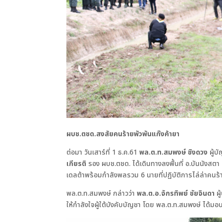
ผบช.ตชด.สงสัยคนร้ายพัวพันแก๊งค้ายา
ต่อมา วันเสาร์ที่ 1 ธ.ค.61
พล.ต.ท.สมพงษ์ ชิงดวง
ผู้บ
เกียรติ
รอง ผบช.ตชด. ได้เดินทางลงพื้นที่ อ.บันนังสตา
เดลต้าพร้อมกำลังพลรวม 6 นายที่ปฏิบัติการไล่ล่าคน
พล.ต.ท.สมพงษ์ กล่าวว่า
พล.ต.อ.จักรทิพย์ ชัยจินดา
ผู
ให้กำลังใจผู้ใต้บังคับบัญชา โดย พล.ต.ท.สมพงษ์ ได้มอบเ