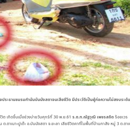
งประธานชมรมกำนันบันนังสตาจนเสียชีวิต มีประวัติเป็นผู้ก่อความไม่สงบระดั
 เกิดขึ้นเมื่อช่วงบ่ายวันศุกร์ที่ 30 พ.ย.61
ร.ต.ท.ณัฐวุฒิ เพชรสถิต
ร้อยเวร
 ต.ตาเนาะปูเต๊ะ อ.บันนังสตา จ.ยะลา เสียชีวิตคาที่ในพื้นที่บ้านกาสัง หมู่ 3 ต.ตาเ