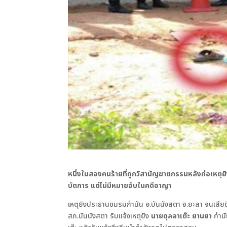
หนึ่งในสองคนร้ายที่ถูกวิสามัญฆาตกรรมหลังก่อเหตุยิ
บัตการ แต่ไม่มีหมายจับในคดีอาญา
เหตุยิงประธานชมรมกำนัน อ.บันนังสตา จ.ยะลา จนเสียชีวิต
สภ.บันนังสตา รับแจ้งเหตุยิง
นายดุลลาเต๊ะ ยานยา
กำนัน