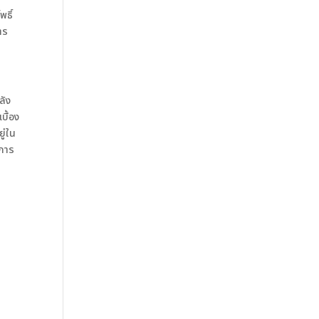
ธิ์
าร
ลัง
บื้อง
ู่ใน
งการ