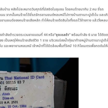
ลับบ้าน หลังไปละหมาดวันศุกร์ที่มัสยิดในชุมชน โดยคนร้ายมากัน 2 คน ขี่รถ
นน จากนั้นคนร้ายได้ขี่รถจักรยานยนต์หลบหนีไปทางบ้านตาเนาะปูเต๊ะใน และเก
รยานยนต์ของคนร้ายเสียหลัก ทำให้คนร้ายตัดสินใจทิ้งรถไว้ข้างทาง แล้ววิ่งหลบ
งกำลังตำรวจตระเวนชายแดนที่ 44 หรือ
“ชุดเดลต้า”
พร้อมกำลัง 6 นาย ได้ติด
ง เป็นเหตุให้คนร้ายเสียชีวิต 1 ราย บริเวณร่องน้ำทุ่งนาท้ายหมู่บ้านตาเนาะปูเต๊ะ
็บ และพยายามหลบหนี เจ้าหน้าที่ได้ปิดล้อมพื้นที่รัศมี 10 กิโลเมตรเพื่อกดดันให