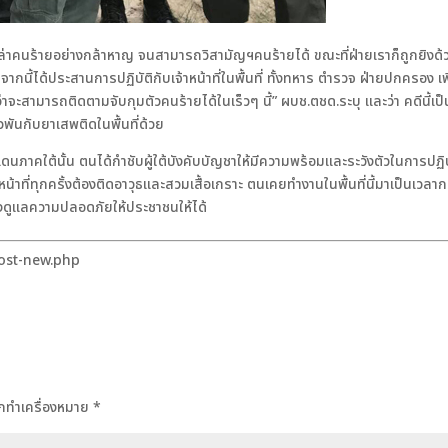
่ล่าคนร้ายอย่างกล้าหาญ จนสามารถวิสามัญฯคนร้ายได้ ขณะที่ฝ่ายเราก็ถูกยิงด้
กนี้ได้ประสานการปฏิบัติกับเจ้าหน้าที่ในพื้นที่ ทั้งทหาร ตำรวจ ฝ่ายปกครอง เพ
าจะสามารถติดตามจับกุมตัวคนร้ายได้ในเร็วๆ นี้” ผบช.ตชด.ระบุ และว่า คดีนี้เป็
พันกับยาเสพติดในพื้นที่ด้วย
าคใต้นั้น ตนได้กำชับผู้ใต้บังคับบัญชาให้มีความพร้อมและระวังตัวในการปฏิบ
้าที่ทุกครั้งต้องติดอาวุธและสวมเสื้อเกราะ ตนเคยทำงานในพื้นที่นี้มาเป็นเวลาก
้องดูแลความปลอดภัยให้ประชาชนให้ได้
post-new.php
ถูกทำเครื่องหมาย
*