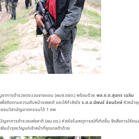
ัญชาการตำรวจตระเวนชายแดน (ผบช.ตชด.) พร้อมด้วย
พล.ต.ต.สุนทร เฉลิม
 เพื่อติดตามความคืบหน้าของคดี และให้กำลังใจ
ร.ต.อ.นิพนธ์ อ่อนรักษ์
หัวหน้าชุ
ร้ายจนวิสามัญฆาตกรรมได้ 1 ศพ
้บัญชาการตำรวจแห่งชาติ (ผบ.ตร.) ห่วงใยในเหตุการณ์ที่เกิดขึ้น จึงสั่งการให้ต
งินบำรุงขวัญแก่เจ้าหน้าที่ชุดเดลต้าด้วย