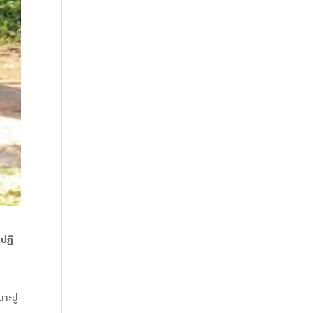
บปฏิ
นาะปู