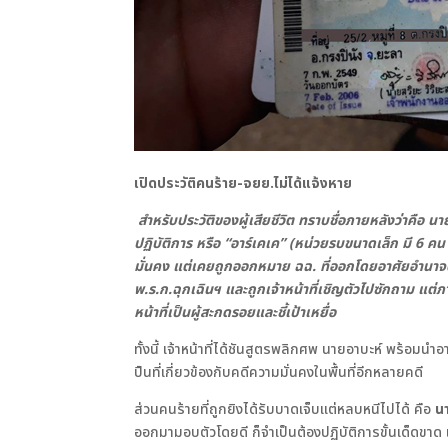
เปิดประวัติคนร้าย-จยย.ไม่ได้แจ้งหาย
สำหรับประวัติของผู้เสียชีวิต ทราบชื่อภายหลังว่าคือ นาย
ปฏิบัติการ หรือ “อาร์เคเค” (หน่วยรบขนาดเล็ก มี 6
มั่นคง แต่เคยถูกออกหมาย ฉฉ. ที่ออกโดยอาศัยอำน
พ.ร.ก.ฉุกเฉินฯ และถูกเจ้าหน้าที่เชิญตัวไปซักถาม แต่
หน้าที่เป็นผู้สะกดรอยและชี้เป้าเหยื่อ
ทั้งนี้ เจ้าหน้าที่ได้ชันสูตรพลิกศพ นายอาบะห์ พร้อม
ปืนที่เกี่ยวข้องกับคดีความมั่นคงในพื้นที่อีกหลายคดี
ส่วนคนร้ายที่ถูกยิงได้รับบาดเจ็บแต่หลบหนีไปได้ คือ
น
ออกมามอบตัวโดยดี ก็จำเป็นต้องปฏิบัติการขั้นเด็ดขาด เ