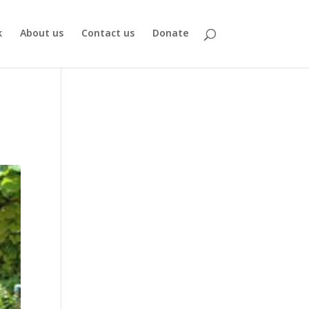
k
About us
Contact us
Donate