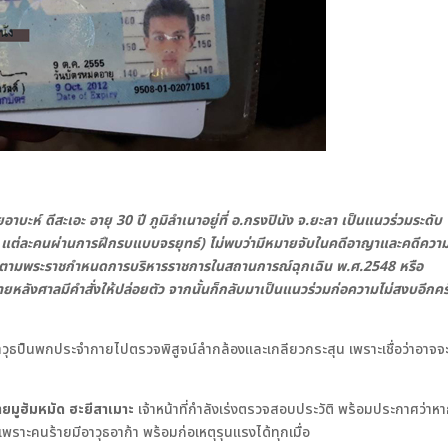
อาบะห์ ดีสะเอะ อายุ 30 ปี ภูมิลำเนาอยู่ที่ อ.กรงปินัง จ.ยะลา เป็นแนวร่วมระดับ
 คน แต่ละคนผ่านการฝึกรบแบบจรยุทธ์) ไม่พบว่ามีหมายจับในคดีอาญาและคดีควา
าจตามพระราชกำหนดการบริหารราชการในสถานการณ์ฉุกเฉิน พ.ศ.2548 หรือ
ภายหลังศาลมีคำสั่งให้ปล่อยตัว จากนั้นก็กลับมาเป็นแนวร่วมก่อความไม่สงบอีกครั
นำอาวุธปืนพกประจำกายไปตรวจพิสูจน์ลำกล้องและเกลียวกระสุน เพราะเชื่อว่าอาจจ
ายมูฮัมหมัด ฮะยีสาเมาะ
เจ้าหน้าที่กำลังเร่งตรวจสอบประวัติ พร้อมประกาศว่าหา
พราะคนร้ายมีอาวุธอาก้า พร้อมก่อเหตุรุนแรงได้ทุกเมื่อ