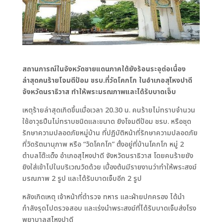
สถานการณ์ในจังหวัดชายแดนภาคใต้ยังร้อนระอุต่อเนื่อง
ล่าสุดคนร้ายโจมตีป้อม ชรบ.ที่วัดโคกโก ในอำเภอสุไหงปาดี
จังหวัดนราธิวาส ทำให้พระมรณภาพและได้รับบาดเจ็บ
เหตุร้ายล่าสุดเกิดขึ้นเมื่อเวลา 20.30 น. คนร้ายไม่ทราบจำนวน
ใช้อาวุธปืนไม่ทราบชนิดและขนาด ยิงโจมตีป้อม ชรบ. หรือชุด
รักษาความปลอดภัยหมู่บ้าน ที่ปฏิบัติหน้าที่รักษาความปลอดภัย
ที่วัดรัตนานุภาพ หรือ “วัดโคกโก” ตั้งอยู่ที่บ้านโคกโก หมู่ 2
ตำบลโต๊ะเด็ง อำเภอสุไหงปาดี จังหวัดนราธิวาส โดยคนร้ายยัง
ยิงใส่เข้าไปในบริเวณวัดด้วย เบื้องต้นมีรายงานว่าทำให้พระสงฆ์
มรณภาพ 2 รูป และได้รับบาดเจ็บอีก 2 รูป
หลังเกิดเหตุ เจ้าหน้าที่ตำรวจ ทหาร และฝ่ายปกครอง ได้นำ
กำลังรุดไปตรวจสอบ และเร่งนำพระสงฆ์ที่ได้รับบาดเจ็บส่งโรง
พยาบาลสุไหงปาดี