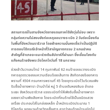
สถานการณ์ในสามจังหวัดชายแดนภาคใต้ยังวุ่นไม่จบ เพราะ
กลุ่มก่อความไม่สงบยังก่อเหตุลอบวางระเบิด 2 วันต่อเนื่องกัน
ในพื้นที่จังหวัดนราธิวาส โดยฝ่ายความมั่นคงเชื่อว่าเป็นปฏิบัติ
การตอบโต้กรณีเจ้าหน้าที่วิสามัญฆาตกรรม 2 แกนนำคน
สำคัญที่อำเภอจะแนะช่วงต้นสัปดาห์ที่ผ่านมา ซึ่งเชื่อมโยงกับ
แก๊งคนร้ายยิงพระวัดโคกโกวันที่ 18 มกราคม
ช่วงเช้าวันวาเลนไทน์ 14 กุมภาพันธ์ 62 คนร้ายลอบวางระเบิด
ทหารชุดตรวจสอบความเรียบร้อยเส้นทาง สังกัดกองร้อยทหาร
พรานที่ 4504 กรมทหารพรานที่ 45 โดยซุกระเบิดไว้บริเวณเพิง
รับซื้อน้ำยางพารา บ้านป่าไผ่ หมู่ 5 ตำบลตันหยงลิมอ อำเภอ
ระแงะ จังหวัดนราธิวาส แรงระเบิดทำให้เพิงรับซื้อน้ำยางพารา
ของชาวบ้านพังเสียหาย โดยระเบิดที่คนร้ายใช้เป็นชนิดแสวง
เครื่อง ประกอบใส่ในกล่องเหล็ก น้ำหนักระเบิดประมาณ 1
กิโลกรัม จุดชนวนด้วยวิทยุสื่อสาร คาดว่าคนร้ายนำระเบิดไป