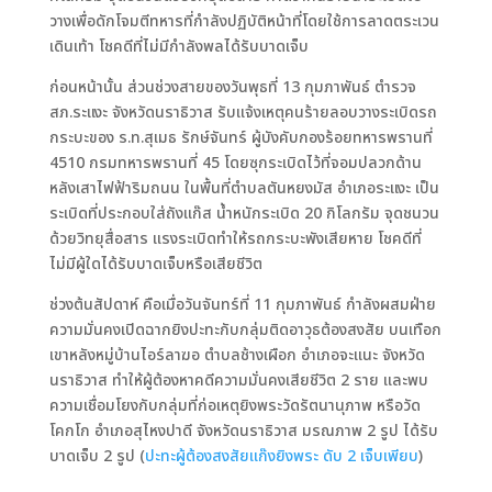
วางเพื่อดักโจมตีทหารที่กำลังปฏิบัติหน้าที่โดยใช้การลาดตระเวน
เดินเท้า โชคดีที่ไม่มีกำลังพลได้รับบาดเจ็บ
ก่อนหน้านั้น ส่วนช่วงสายของวันพุธที่ 13 กุมภาพันธ์ ตำรวจ
สภ.ระแงะ จังหวัดนราธิวาส รับแจ้งเหตุคนร้ายลอบวางระเบิดรถ
กระบะของ ร.ท.สุเมธ รักษ์จันทร์ ผู้บังคับกองร้อยทหารพรานที่
4510 กรมทหารพรานที่ 45 โดยซุกระเบิดไว้ที่จอมปลวกด้าน
หลังเสาไฟฟ้าริมถนน ในพื้นที่ตำบลตันหยงมัส อำเภอระแงะ เป็น
ระเบิดที่ประกอบใส่ถังแก๊ส น้ำหนักระเบิด 20 กิโลกรัม จุดชนวน
ด้วยวิทยุสื่อสาร แรงระเบิดทำให้รถกระบะพังเสียหาย โชคดีที่
ไม่มีผู้ใดได้รับบาดเจ็บหรือเสียชีวิต
ช่วงต้นสัปดาห์ คือเมื่อวันจันทร์ที่ 11 กุมภาพันธ์ กำลังผสมฝ่าย
ความมั่นคงเปิดฉากยิงปะทะกับกลุ่มติดอาวุธต้องสงสัย บนเทือก
เขาหลังหมู่บ้านไอร์ลาฆอ ตำบลช้างเผือก อำเภอจะแนะ จังหวัด
นราธิวาส ทำให้ผู้ต้องหาคดีความมั่นคงเสียชีวิต 2 ราย และพบ
ความเชื่อมโยงกับกลุ่มที่ก่อเหตุยิงพระวัดรัตนานุภาพ หรือวัด
โคกโก อำเภอสุไหงปาดี จังหวัดนราธิวาส มรณภาพ 2 รูป ได้รับ
บาดเจ็บ 2 รูป (
ปะทะผู้ต้องสงสัยแก๊งยิงพระ ดับ 2 เจ็บเพียบ
)