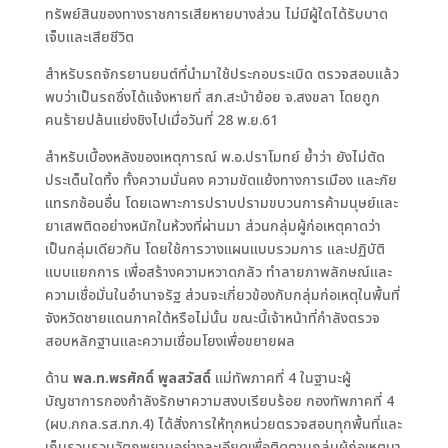
ทรัพย์สินของทางราชการเสียหายบางส่วน ไม่มีผู้ใดได้รับบาด
เจ็บและเสียชีวิต
สำหรับรถจักรยานยนต์ที่นำมาใช้ประกอบระเบิด ตรวจสอบแล้ว
พบว่าเป็นรถซึ่งได้แจ้งหายที่ สภ.สะบ้าย้อย จ.สงขลา โดยถูก
คนร้ายปล้นแย่งชิงไปเมื่อวันที่ 28 พ.ย.61
สำหรับเบื้องหลังของเหตุการณ์ พ.อ.ปราโมทย์ ย้ำว่า ยังไม่ตัด
ประเด็นใดทิ้ง ทั้งความมั่นคง ความขัดแย้งทางการเมือง และภัย
แทรกซ้อนอื่น โดยเฉพาะการปราบปรามขบวนการค้ามนุษย์และ
ยาเสพติดอย่างหนักในห้วงที่ผ่านมา ส่วนกลุ่มผู้ก่อเหตุคาดว่า
เป็นกลุ่มเดียวกัน โดยใช้การวางแผนแบบรวมการ และปฏิบัติ
แบบแยกการ เพื่อสร้างความหวาดกลัว ทำลายภาพลักษณ์และ
ความเชื่อมั่นในอำนาจรัฐ ส่วนจะเกี่ยวข้องกับกลุ่มก่อเหตุในพื้นที่
จังหวัดชายแดนภาคใต้หรือไม่นั้น ขณะนี้เจ้าหน้าที่กำลังตรวจ
สอบหลักฐานและความเชื่อมโยงเพื่อขยายผล
ด้าน
พล.ท.พรศักดิ์ พูลสวัสดิ์
แม่ทัพภาคที่ 4 ในฐานะผู้
บัญชาการกองกำลังรักษาความสงบเรียบร้อย กองทัพภาคที่ 4
(ผบ.กกล.รส.ทภ.4) ได้สั่งการให้ทุกหน่วยตรวจสอบทุกพื้นที่และ
เก็บรวบรวมวัตถุพยานอย่างละเอียดเพื่อติดตามกลุ่มผู้ก่อเหตุมา