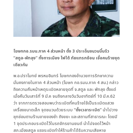
โฆษกกอ.รมน.ภาค 4 ส่วนหน้า ตั้ง 3 ประเด็นชนวนบึ้มรัว
“สตูล-พัทลุง” ทั้งการเมือง ไฟใต้ ภัยแทรกซ้อน เชื่อคนร้ายชุด
เดียวกัน
พ.อ.ปราโมทย์ พรหมอินทร์ โฆษกกองอำนวยการรักษาความ
มั่นคงภายในภาค 4 ส่วนหน้า (โฆษก กอ.รมน.ภาค 4 สน.) กล่าว
ถึงความคืบหน้าเหตุระเบิดหลายจุดที่ จ.สตูล และ พัทลุง ตั้งแต่
เมื่อคืนวันเสาร์ที่ 9 มี.ค จนถึงกลางวันวันอาทิตย์ที่ 10 มี.ค.62
ว่า จากการตรวจสอบพบว่าระเบิดที่คนร้ายใช้เป็นระเบิดแสวง
เครื่องขนาดเล็ก จุดชนวนด้วยระบบ
“ตั้งเวลาระเบิด”
นำไปวาง
ซุกซ่อนตามร้านขายของชำ ถังขยะ และสถานที่สาธารณะ โดยมี
1 จุดประกอบระเบิดไว้ในรถจักรยานยนต์ นำไปจอดไว้หน้า
สภ.เมืองสตูล แรงระเบิดทำให้ร้านค้าได้รับความเสียหาย