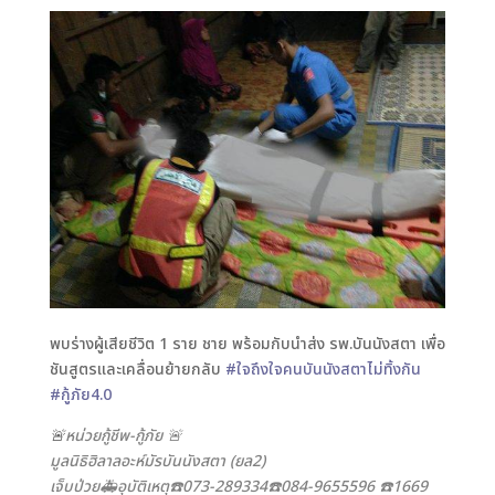
พบร่างผู้เสียชีวิต 1 ราย ชาย พร้อมกับนำส่ง รพ.บันนังสตา เพื่อ
ชันสูตรและเคลื่อนย้ายกลับ
#
ใจถึงใจคนบันนังสตาไม่ทิ้งกัน
#
กู้ภัย4
.0
🚨
หน่วยกู้ชีพ-กู้ภัย 🚨
มูลนิธิฮิลาลอะห์มัรบันนังสตา (ยล2)
เจ็บป่วย🚑อุบัติเหตุ☎️073-289334☎️084-9655596 ☎️1669