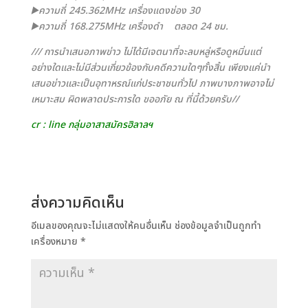
▶️ความถี่ 245.362MHz เครื่องแดงช่อง 30
▶️ความถี่ 168.275MHz เครื่องดำ
ตลอด 24 ชม.
/// การนำเสนอภาพข่าว ไม่ได้มีเจตนาที่จะลบหลู่หรือดูหมิ่นแต่
อย่างใดและไม่มีส่วนเกี่ยวข้องกับคดีความใดๆทั้งสิ้น เพียงแค่นำ
เสนอข่าวและเป็นอุทาหรณ์แก่ประชาชนทั่วไป ภาพบางภาพอาจไม่
เหมาะสม ผิดพลาดประการใด ขออภัย ณ ที่นี้ด้วยครับ//
cr : line กลุ่มอาสาสมัครฮิลาลฯ
ส่งความคิดเห็น
อีเมลของคุณจะไม่แสดงให้คนอื่นเห็น
ช่องข้อมูลจำเป็นถูกทำ
เครื่องหมาย
*