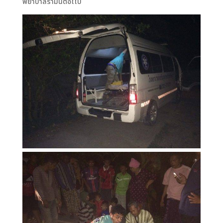
พยาบาลรามันต่อไไป