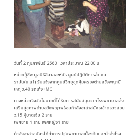
วันที่ 2 กุมภาพันธ์ 2560 เวลาประมาณ 22.00 น
หน่วยกู้ชีพ มูลนิธิฮิลาลอะห์มัร ศูนย์ปฏิบัติการอำเภอ
รามัน(ย.ล1) รับแจ้งจากศูนย์วิทยุชุดคุ้มครองตำบลวังพญามี
เหตุ ว.40 รถเก๋ง+MC
ทางหน่วยจึงจัดโมบายที่ได้รับการสนับสนุนจากโรงพยาบาลส่ง
เสริมสุขภาพตำบลวังพญาพร้อมกำลังอาสาสมัครเข้าตรวจสอบ
ว.15 ผู้บาดเจ็บ 2 ราย
เพศชาย 1 ราย เพศหญิง1 ราย
กำลังอาสาสมัครได้ทำการปฐมพยาบาลเบื้องต้นและนำส่งโรง