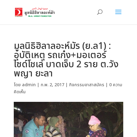
มูลนิธิฮิลาลอะห์มัร (ย.ล1) :
อุบัติเหตุ รถเก๋ง+มอเตอร์
ไซด์โชเล่ บาดเจ็บ 2 ราย ต.วัง
พญา ยะลา
โดย
admin
|
ก.พ. 2, 2017
|
กิจกรรมอาสาสมัคร
|
0 ความ
คิดเห็น