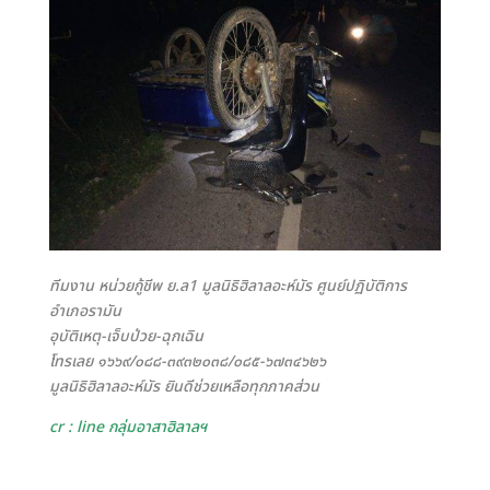
ทีมงาน หน่วยกู้ชีพ ย.ล1 มูลนิธิฮิลาลอะห์มัร ศูนย์ปฏิบัติการ
อำเภอรามัน
อุบัติเหตุ-เจ็บป่วย-ฉุกเฉิน
โทรเลย ๑๖๖๙/๐๘๘-๓๙๓๒๐๓๘/๐๘๕-๖๗๓๔๖๒๖
มูลนิธิฮิลาลอะห์มัร ยินดีช่วยเหลือทุกภาคส่วน
cr : line กลุ่มอาสาฮิลาลฯ