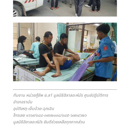
ทีมงาน หน่วยกู้ชีพ ย.ล1 มูลนิธิฮิลาลอะห์มัร ศูนย์ปฏิบัติการ
อำเภอรามัน
อุบัติเหตุ-เจ็บป่วย-ฉุกเฉิน
โทรเลย ๑๖๖๙/๐๘๘-๓๙๓๒๐๓๘/๐๘๕-๖๗๓๔๖๒๖
มูลนิธิฮิลาลอะห์มัร ยินดีช่วยเหลือทุกภาคส่วน