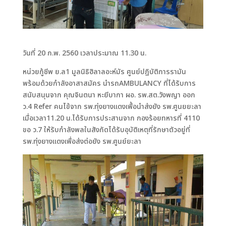
วันที่ 20 ก.พ. 2560 เวลาประมาณ 11.30 น.
หน่วยกู้ชีพ ย.ล1 มูลนิธิฮิลาลอะห์มัร ศูนย์ปฎิบัติการรามัน
พร้อมด้วยกำลังอาสาสมัคร นำรถAMBULANCY ที่ได้รับการ
สนับสนุนจาก คุณจินตนา หะยีบากา ผอ. รพ.สต.วังพญา ออก
ว.4 Refer คนไข้จาก รพ.ทุ่งยางแดงเพื้อนำส่งยัง รพ.ศูนยยะลา
เมื่อเวลา11.20 น.ได้รับการประสานจาก กองร้อยทหารที่ 4110
ขอ ว.7 ให้รับกำลังพลในสังกัดได้รับอุบัติเหตุที่รักษาตัวอยู่ที่
รพ.ทุ่งยางแดงเพื่อส่งต่อยัง รพ.ศูนย์ยะลา