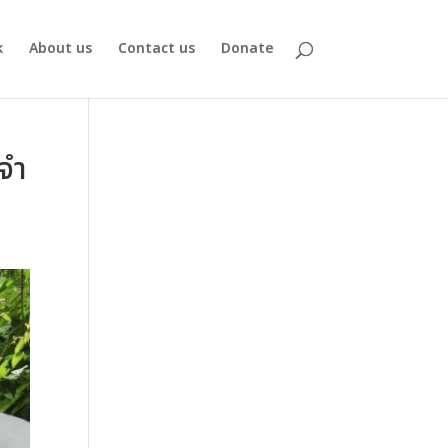
k
About us
Contact us
Donate
ะจำ