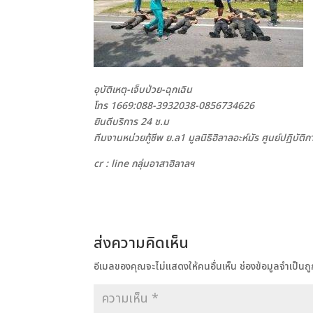
อุบัติเหตุ-เจ็บป่วย-ฉุกเฉิน
โทร 1669:088-3932038-0856734626
ยินดีบริการ 24 ช.ม
ทีมงานหน่วยกู้ชีพ ย.ล1 มูลนิธิฮิลาลอะห์มัร ศูนย์ปฏิบัต
cr : line กลุ่มอาสาฮิลาลฯ
ส่งความคิดเห็น
อีเมลของคุณจะไม่แสดงให้คนอื่นเห็น
ช่องข้อมูลจำเป็น