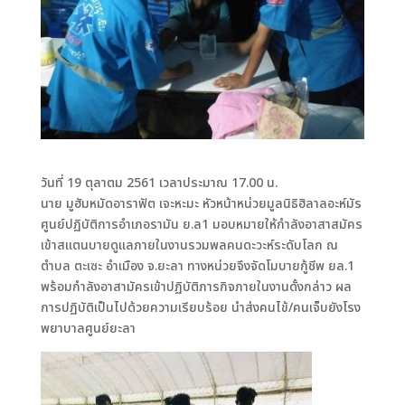
วันที่ 19 ตุลาตม 2561 เวลาประมาณ 17.00 น.
นาย มูฮัมหมัดอาราฟัต เจะหะมะ หัวหน้าหน่วยมูลนิธิฮิลาลอะห์มัร
ศูนย์ปฏิบัติการอำเภอรามัน ย.ล1 มอบหมายให้กำลังอาสาสมัคร
เข้าสแตนบายดูแลภายในงานรวมพลคนดะวะห์ระดับโลก ณ
ตำบล ตะเซะ อำเมือง จ.ยะลา ทางหน่วยจึงจัดโมบายกู้ชีพ ยล.1
พร้อมกำลังอาสามัครเข้าปฏิบัติภารกิจภายในงานดั้งกล่าว ผล
การปฏิบัติเป็นไปด้วยความเรียบร้อย นำส่งคนไข้/คนเจ็บยังโรง
พยาบาลศูนย์ยะลา