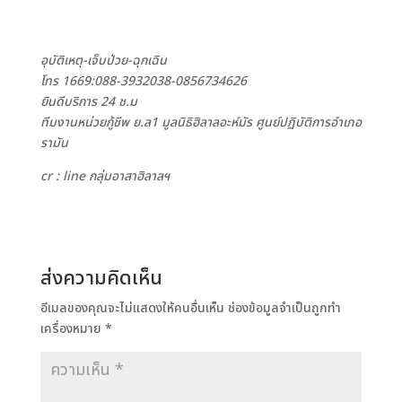
อุบัติเหตุ-เจ็บป่วย-ฉุกเฉิน
โทร 1669:088-3932038-0856734626
ยินดีบริการ 24 ช.ม
ทีมงานหน่วยกู้ชีพ ย.ล1 มูลนิธิฮิลาลอะห์มัร ศูนย์ปฏิบัติการอำเภอ
รามัน
cr : line กลุ่มอาสาฮิลาลฯ
ส่งความคิดเห็น
อีเมลของคุณจะไม่แสดงให้คนอื่นเห็น
ช่องข้อมูลจำเป็นถูกทำ
เครื่องหมาย
*