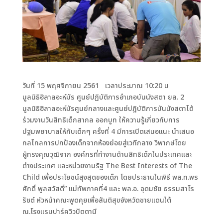
วันที่ 15 พฤศจิกายน 2561 เวลาประมาณ 10:20 น
มูลนิธิฮิลาลอะห์มัร ศูนย์ปฏิบัติการอำเภอบันนังสตา ยล. 2
มูลนิธิฮิลาลอะห์มัรศูนย์กลางและศูนย์ปฎิบัติการบันนังสตาได้
ร่วมงานวันสิทธิเด็กสากล ออกบูท ให้ความรู้เกี่ยวกับการ
ปฐมพยาบาลให้กับเด็กๆ ครั้งที่ 4 มีการเปิดเสนอแนะ นำเสนอ
กลไกลการปกป้องเด็กจากห้องย่อยสู่เวทีกลาง วิพากษ์โดย
ผู้ทรงคุณวุฒิจาก องค์กรที่ทำงานด้านสิทธิเด็กในประเทศและ
ต่างประเทศ และหน่วยงานรัฐ The Best Interests of The
Child เพื่อประโยชน์สุงสุดของเด็ก โดยประธานในพิธี พล.ท.พร
ศักดิ์ พูลสวัสดิ์” แม่ทัพภาคที่4 และ พล.อ. อุดมชัย ธรรมสาโร
รัชต์ หัวหน้าคณะพูดคุยเพื่อสันติสุขจังหวัดชายแดนใต้
ณ.โรงแรมปาร์ควิวปัตตานี