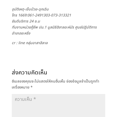
อุบัติเหตุ-เจ็บป่วย-ฉุกเฉิน
โทร 1669:061-2491303-073-313321
ยินดีบริการ 24 ช.ม
ทีมงานหน่วยกู้ชีพ ปน.1 มูลนิธิฮิลาลอะห์มัร ศูนย์ปฏิบัติการ
อำเภอยะหริ่ง
cr : line กลุ่มอาสาฮิลาล
ส่งความคิดเห็น
อีเมลของคุณจะไม่แสดงให้คนอื่นเห็น
ช่องข้อมูลจำเป็นถูกทำ
เครื่องหมาย
*