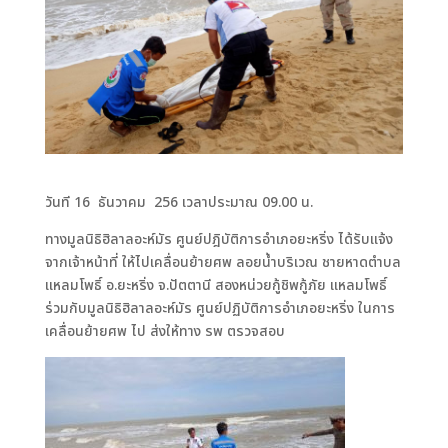
วันที 16 ธันวาคม 256 เวลาประมาณ 09.00 น.
ทางมูลนิธิฮิลาลอะห์มัร ศูนย์ปฎิบัติการอำเภอยะหริ่ง ได้รับแจ้ง
จากเจ้าหน้าที่ ให้ไปเคลื่อนย้ายศพ ลอยน้ำบริเวณ ชายหาดตำบล
แหลมโพธิ์ อ.ยะหริ่ง จ.ปัตตานี สองหน่วยกู้ชิพกู้ภัย แหลมโพธิ์
ร่วมกับมูลนิธิฮิลาลอะห์มัร ศูนย์ปฏิบัติการอำเภอยะหริ่ง ในการ
เคลื่อนย้ายศพ ไป ส่งให้ทาง รพ ตรวจสอบ