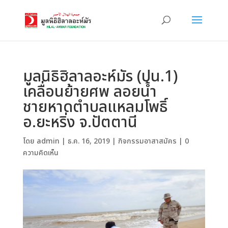
มูลนิธิฮิลาลอะห์มัร (ปน.1)
เคลื่อนย้ายศพ ลอยน้ำ
ชายหาดตำบลแหลมโพธิ์
อ.ยะหริ่ง จ.ปัตตานี
โดย
admin
|
ธ.ค. 16, 2019
|
กิจกรรมอาสาสมัคร
|
0
ความคิดเห็น