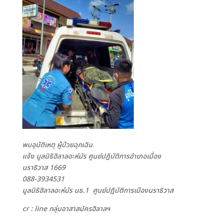
พบอุบัติเหตุ ผู้ป่วยฉุกเฉิน
แจ้ง มูลนิธิฮิลาลอะห์มัร ศูนย์ปฎิบัติการอำเภอเมื่อง
นราธิวาส
1669
088-3934531
มูลนิธิฮิลาลอะห์มัร นธ.1 ศูนย์ปฎิบัติการเมืองนราธิวาส
cr : line กลุ่มอาสาสมัครฮิลาลฯ