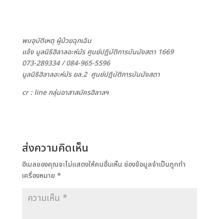
พบอุบัติเหตุ ผู้ป่วยฉุกเฉิน
แจ้ง มูลนิธิฮิลาลอะห์มัร ศูนย์ปฎิบัติการบันนังสตา
1669
073-289334 /
084-965-5596
มูลนิธิฮิลาลอะห์มัร ยล.2 ศูนย์ปฎิบัติการบันนังสตา
cr : line กลุ่มอาสาสมัครฮิลาลฯ
ส่งความคิดเห็น
อีเมลของคุณจะไม่แสดงให้คนอื่นเห็น
ช่องข้อมูลจำเป็นถูกทำ
เครื่องหมาย
*