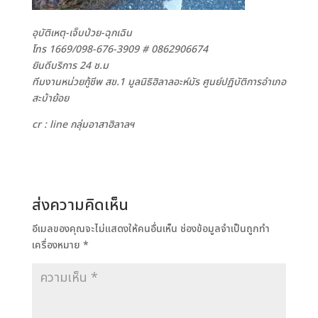
อุบัติเหตุ-เจ็บป่วย-ฉุกเฉิน
โทร 1669/098-676-3909
# 0862906674
ยินดีบริการ 24 ช.ม
ทีมงานหน่วยกู้ชีพ สข.1 มูลนิธิฮิลาลอะห์มัร ศูนย์ปฏิบัติการอำเภอ
สะบ้าย้อย
cr : line กลุ่มอาสาฮิลาลฯ
ส่งความคิดเห็น
อีเมลของคุณจะไม่แสดงให้คนอื่นเห็น
ช่องข้อมูลจำเป็นถูกทำ
เครื่องหมาย
*