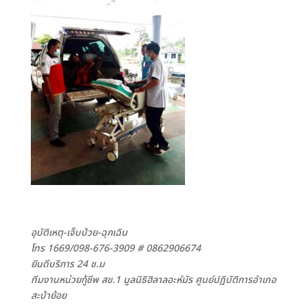
อุบัติเหตุ-เจ็บป่วย-ฉุกเฉิน
โทร 1669/098-676-3909
# 0862906674
ยินดีบริการ 24 ช.ม
ทีมงานหน่วยกู้ชีพ สข.1 มูลนิธิฮิลาลอะห์มัร ศูนย์ปฏิบัติการอำเภอ
สะบ้าย้อย