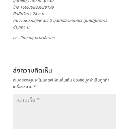
อุบัติเหตุ-เจ็บป่วย-ฉุกเฉิน
โทร 1669/0883938199
ยินดีบริการ 24 ช.ม
ทีมงานหน่วยกู้ชีพ ส.ข 2 มูลนิธิฮิลาลอะห์มัร ศูนย์ปฏิบัติการ
อำเภอจะนะ
cr : line กลุ่มอาสาฮิลาลฯ
ส่งความคิดเห็น
อีเมลของคุณจะไม่แสดงให้คนอื่นเห็น
ช่องข้อมูลจำเป็นถูกทำ
เครื่องหมาย
*